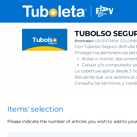
Item
selection
[TUBOLSO
SEGURO
-
TUBOLSO SEGURO
TUBOLSO
FESTIVAL
SEGURO
Promoter:
GRUPO MOK COLOMBI
MOZART
-
Con Tubolso Seguro disfruta 
-
FESTIVAL
Protege tus pertenencias pers
'EXSULTATE
Bolso o morral, documento
MOZART
JUBILATE']
Celular y/o computador por
-
-
La cobertura aplica desde 3 h
'EXSULTATE
Recuerda que una asistencia c
Tuboleta.com
JUBILATE'
Consulta los términos y cond
Items' selection
Please indicate the number of articles you wish to add to your