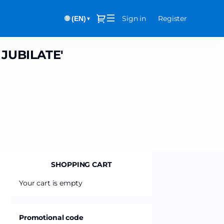
Dialog
Sign in
Register
🌐 (EN)
▼
JUBILATE'
SHOPPING CART
Your cart is empty
Promotional code