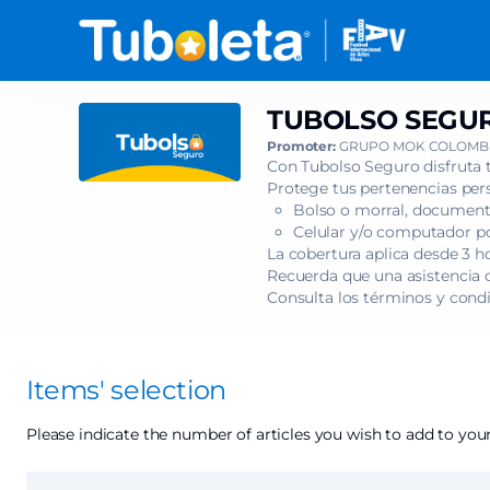
Item
selection
[TUBOLSO
SEGURO
-
TUBOLSO SEGUR
TUBOLSO
'NOVENA
SEGURO
Promoter:
GRUPO MOK COLOMBI
SINFONÍA'
-
Con Tubolso Seguro disfruta 
DE
'NOVENA
Protege tus pertenencias pers
BEETHOVEN]
Bolso o morral, documento
SINFONÍA'
-
Celular y/o computador por
DE
Tuboleta.com
La cobertura aplica desde 3 h
BEETHOVEN
Recuerda que una asistencia c
Consulta los términos y cond
Items' selection
Please indicate the number of articles you wish to add to your