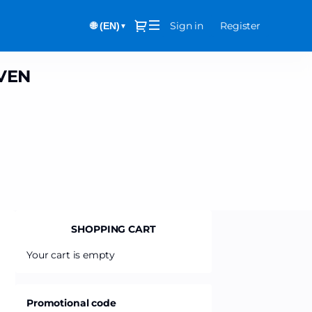
Dialog
Sign in
Register
🌐 (EN)
▼
VEN
SHOPPING CART
Your cart is empty
Promotional code